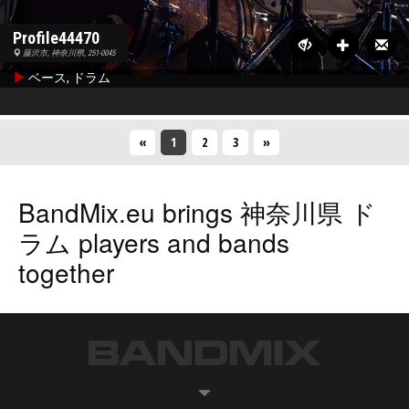
Profile44470
藤沢市, 神奈川県, 251-0045
ベース, ドラム
«
1
(今の)
2
3
»
BandMix.eu
brings
神奈川県 ド
ラム players
and bands
together