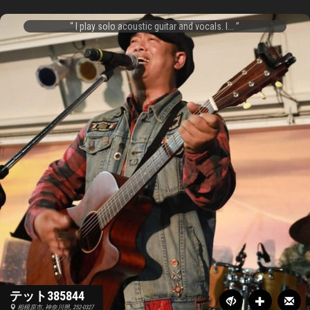
I play solo acoustic guitar and vocals. I...
テット385844
相模原市, 神奈川県, 252-0327