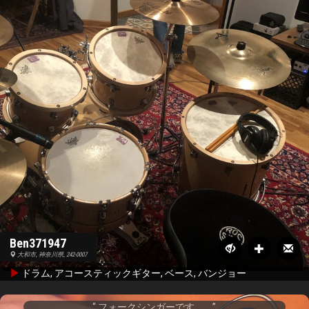
Ben371947
大和市, 神奈川県, 242-0007
ドラム, アコースティックギター, ベース, バンジョー
フォークシンガーです。...