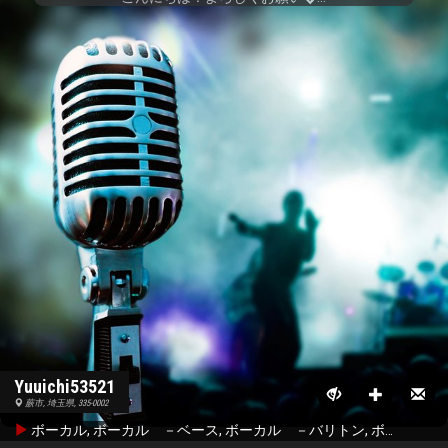
Yuuichi53521
蕨市, 埼玉県, 335-0002
ボーカル, ボーカル －ベース, ボーカル －バリトン, ボーカル －テノール, ボーカル －ソプラノ, ボーカル －アルト, リズムギター, リードギター, アコースティックギター, ベース, その他のパーカッション, ハーモニカ, ドラム