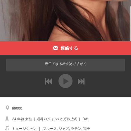
連絡する
再生できる曲がありません
前
次
69000
34 年齢 女性
|
最終ログイン1か月以上前
|
ID#:
ミュージシャン |
ブルース
,
ジャズ
,
ラテン
,
電子