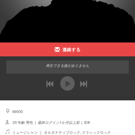
連絡する
再生できる曲がありません
前
次
69000
20 年齢 男性
|
最終ログイン1か月以上前
|
ID#:
ミュージシャン |
オルタナティブロック
,
クラシックロック