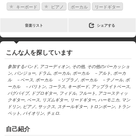
キーボード
ピアノ
ボーカル
リードギター
音楽リスト
シェアする
こんな人を探しています
参加するバンド
,
アコーディオン
,
その他
,
その他のパーカッショ
ン
,
バンジョー
,
ドラム
,
ボーカル
,
ボーカル －アルト
,
ボーカ
ル －ベース
,
ボーカル －ソプラノ
,
ボーカル －テノール
,
ボ
ーカル －バリトン
,
コーラス
,
キーボード
,
アップライトベース
,
バグパイプ
,
ドブロギター
,
フィドル
,
フルート
,
アコースティッ
クギター
,
ベース
,
リズムギター
,
リードギター
,
ハーモニカ
,
マン
ドリン
,
ピアノ
,
サックス
,
スチールギター
,
トロンボーン
,
トラン
ペット
,
バイオリン
,
チェロ
.
自己紹介